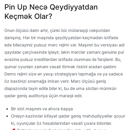
Pin Up Necə Qeydiyyatdan
Keçmək Olar?
Onun ölçüsü daim artır, çünki biz mütərəqqi cekpotdan
danışırıq. Hər bir maşında qeydiyyatdan keçmədən istifadə
edə biləcəyiniz pulsuz mərc rejimi var. Maşının bu versiyası adi
qaydalar çərçivəsində işləyir, lakin mərclər zamanı genuine pul
əvəzinə pulsuz kreditlərdən istifadə olunması ilə fərqlənir. Bu,
qumar oyunları zamanı vəsait itirmək riskini aradan qaldırır.
Demo rejimi sizə ən yaxşı strategiyanı tapmağa və ya sadəcə
öz bəxtinizi sınamağa imkan verir. Mərc ölçüsü geniş
diapazonda təyin edilə bilər ki, bu de uma slotları mümkün
qədər geniş auditoriya üçün maraqlı edir.
Bir slot maşınını və ahora başqa
Onlayn kazinolar kifayət qədər geniş məhdudiyyətlər qoyur
ki, oyunçular öz hesablarından vəsait çıxara bilsinlər.