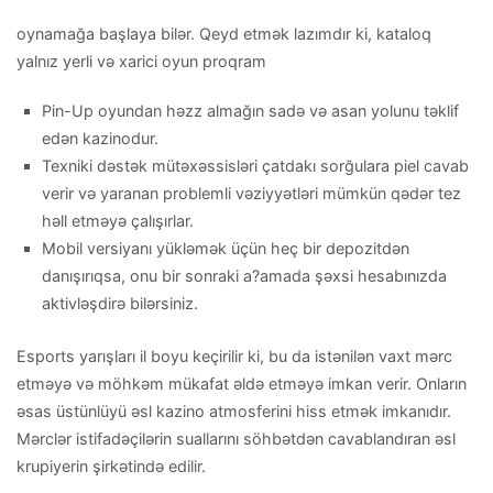
oynamağa başlaya bilər. Qeyd etmək lazımdır ki, kataloq
yalnız yerli və xarici oyun proqram
Pin-Up oyundan həzz almağın sadə və asan yolunu təklif
edən kazinodur.
Texniki dəstək mütəxəssisləri çatdakı sorğulara piel cavab
verir və yaranan problemli vəziyyətləri mümkün qədər tez
həll etməyə çalışırlar.
Mobil versiyanı yükləmək üçün heç bir depozitdən
danışırıqsa, onu bir sonraki a?amada şəxsi hesabınızda
aktivləşdirə bilərsiniz.
Esports yarışları il boyu keçirilir ki, bu da istənilən vaxt mərc
etməyə və möhkəm mükafat əldə etməyə imkan verir. Onların
əsas üstünlüyü əsl kazino atmosferini hiss etmək imkanıdır.
Mərclər istifadəçilərin suallarını söhbətdən cavablandıran əsl
krupiyerin şirkətində edilir.