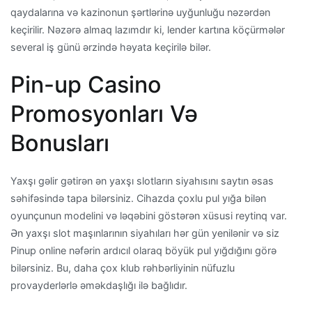
qaydalarına və kazinonun şərtlərinə uyğunluğu nəzərdən
keçirilir. Nəzərə almaq lazımdır ki, lender kartına köçürmələr
several iş günü ərzində həyata keçirilə bilər.
Pin-up Casino
Promosyonları Və
Bonusları
Yaxşı gəlir gətirən ən yaxşı slotların siyahısını saytın əsas
səhifəsində tapa bilərsiniz. Cihazda çoxlu pul yığa bilən
oyunçunun modelini və ləqəbini göstərən xüsusi reytinq var.
Ən yaxşı slot maşınlarının siyahıları hər gün yenilənir və siz
Pinup online nəfərin ardıcıl olaraq böyük pul yığdığını görə
bilərsiniz. Bu, daha çox klub rəhbərliyinin nüfuzlu
provayderlərlə əməkdaşlığı ilə bağlıdır.