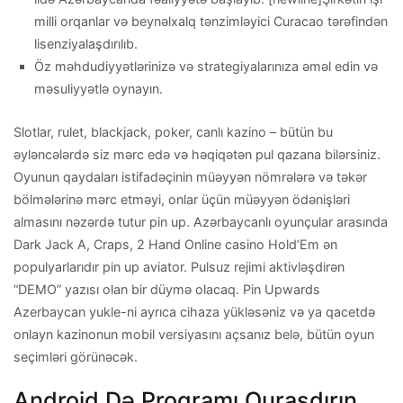
milli orqanlar və beynəlxalq tənzimləyici Curacao tərəfindən
lisenziyalaşdırılıb.
Öz məhdudiyyətlərinizə və strategiyalarınıza əməl edin və
məsuliyyətlə oynayın.
Slotlar, rulet, blackjack, poker, canlı kazino – bütün bu
əyləncələrdə siz mərc edə və həqiqətən pul qazana bilərsiniz.
Oyunun qaydaları istifadəçinin müəyyən nömrələrə və təkər
bölmələrinə mərc etməyi, onlar üçün müəyyən ödənişləri
almasını nəzərdə tutur pin up. Azərbaycanlı oyunçular arasında
Dark Jack A, Craps, 2 Hand Online casino Hold’Em ən
populyarlarıdır pin up aviator. Pulsuz rejimi aktivləşdirən
“DEMO” yazısı olan bir düymə olacaq. Pin Upwards
Azerbaycan yukle-ni ayrıca cihaza yükləsəniz və ya qacetdə
onlayn kazinonun mobil versiyasını açsanız belə, bütün oyun
seçimləri görünəcək.
Android Də Proqramı Quraşdırın