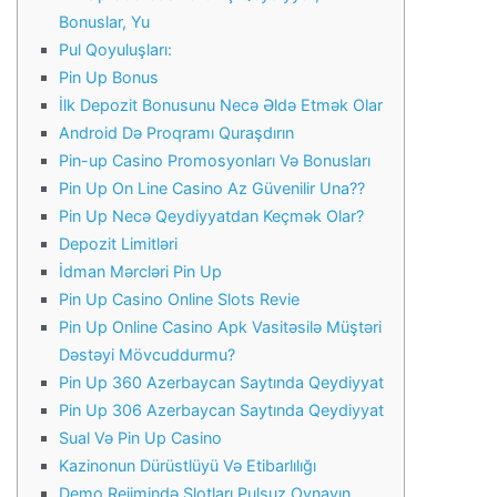
Bonuslar, Yu
Pul Qoyuluşları:
Pin Up Bonus
İlk Depozit Bonusunu Necə Əldə Etmək Olar
Android Də Proqramı Quraşdırın
Pin-up Casino Promosyonları Və Bonusları
Pin Up On Line Casino Az Güvenilir Una??
Pin Up Necə Qeydiyyatdan Keçmək Olar?
Depozit Limitləri
İdman Mərcləri Pin Up
Pin Up Casino Online Slots Revie
Pin Up Online Casino Apk Vasitəsilə Müştəri
Dəstəyi Mövcuddurmu?
Pin Up 360 Azerbaycan Saytında Qeydiyyat
Pin Up 306 Azerbaycan Saytında Qeydiyyat
Sual Və Pin Up Casino
Kazinonun Dürüstlüyü Və Etibarlılığı
Demo Rejimində Slotları Pulsuz Oynayın