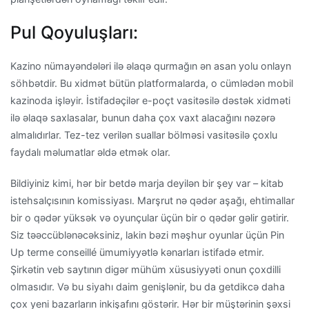
Pul Qoyuluşları:
Kazino nümayəndələri ilə əlaqə qurmağın ən asan yolu onlayn
söhbətdir. Bu xidmət bütün platformalarda, o cümlədən mobil
kazinoda işləyir. İstifadəçilər e-poçt vasitəsilə dəstək xidməti
ilə əlaqə saxlasalar, bunun daha çox vaxt alacağını nəzərə
almalıdırlar. Tez-tez verilən suallar bölməsi vasitəsilə çoxlu
faydalı məlumatlar əldə etmək olar.
Bildiyiniz kimi, hər bir betdə marja deyilən bir şey var – kitab
istehsalçısının komissiyası. Marşrut nə qədər aşağı, ehtimallar
bir o qədər yüksək və oyunçular üçün bir o qədər gəlir gətirir.
Siz təəccüblənəcəksiniz, lakin bəzi məşhur oyunlar üçün Pin
Up terme conseillé ümumiyyətlə kənarları istifadə etmir.
Şirkətin veb saytının digər mühüm xüsusiyyəti onun çoxdilli
olmasıdır. Və bu siyahı daim genişlənir, bu da getdikcə daha
çox yeni bazarların inkişafını göstərir. Hər bir müştərinin şəxsi