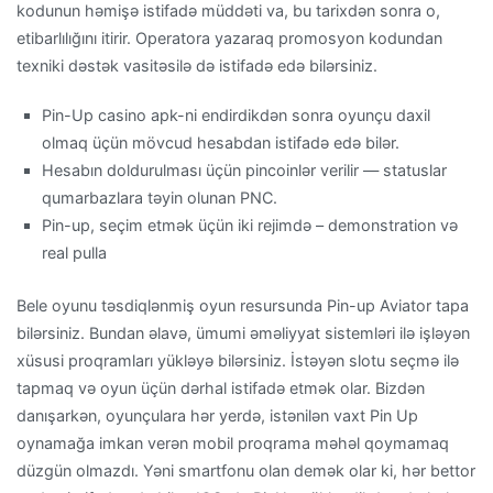
kodunun həmişə istifadə müddəti va, bu tarixdən sonra o,
etibarlılığını itirir. Operatora yazaraq promosyon kodundan
texniki dəstək vasitəsilə də istifadə edə bilərsiniz.
Pin-Up casino apk-ni endirdikdən sonra oyunçu daxil
olmaq üçün mövcud hesabdan istifadə edə bilər.
Hesabın doldurulması üçün pincoinlər verilir — statuslar
qumarbazlara təyin olunan PNC.
Pin-up, seçim etmək üçün iki rejimdə – demonstration və
real pulla
Bele oyunu təsdiqlənmiş oyun resursunda Pin-up Aviator tapa
bilərsiniz. Bundan əlavə, ümumi əməliyyat sistemləri ilə işləyən
xüsusi proqramları yükləyə bilərsiniz. İstəyən slotu seçmə ilə
tapmaq və oyun üçün dərhal istifadə etmək olar. Bizdən
danışarkən, oyunçulara hər yerdə, istənilən vaxt Pin Up
oynamağa imkan verən mobil proqrama məhəl qoymamaq
düzgün olmazdı. Yəni smartfonu olan demək olar ki, hər bettor