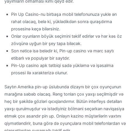
yayımların olmaması kimi qeyd edir.
Pin Up Casino-nu birbaşa mobil telefonunuza yukle ən
rahat olacaq, belə ki, yüklədikdən sonra quraşdırma
prosesinə keçə bilərsiniz.
Onlar oyunların böyük seçimini təklif edirlər və hər kəs öz
zövqünə uyğun bir şey tapa biləcək.
Son nəticə isə belədir ki, Pin-up casino və mərc saytı
etibarlı və populyar bir saytdır.
Pin-Up casino apk tətbiqi sadə yükləmə və işəsalma
prosesi ilə xarakterizə olunur.
Saytın Amerika pin-up üslubunda dizaynı bir çox oyunçunun
marağına səbəb olacaq. Rəng tonları çox yaxşı seçilmişdir və
heç bir şəkildə gözləri qıcıqlandırmır. Bütün interfeys detalları
yaxşı qurulmuşdur və istədiyiniz bölməni seçərkən naviqasiya
etmək çox asandır pin up. Onlayn kazino müştərilərin vaxtını
qiymətləndirir, buna görə də oyunçulara mobil telefonlardan və
planşetlərdən oynamağı təklif edir.