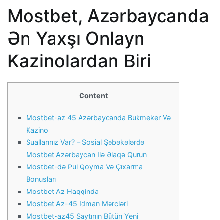
Mostbet, Azərbaycanda
Ən Yaxşı Onlayn
Kazinolardan Biri
Content
Mostbet-az 45 Azərbaycanda Bukmeker Və
Kazino
Suallarınız Var? – Sosial Şəbəkələrdə
Mostbet Azərbaycan Ilə Əlaqə Qurun
Mostbet-də Pul Qoyma Və Çıxarma
Bonusları
Mostbet Az Haqqinda
Mostbet Az-45 Idman Mərcləri
Mostbet-az45 Saytının Bütün Yeni