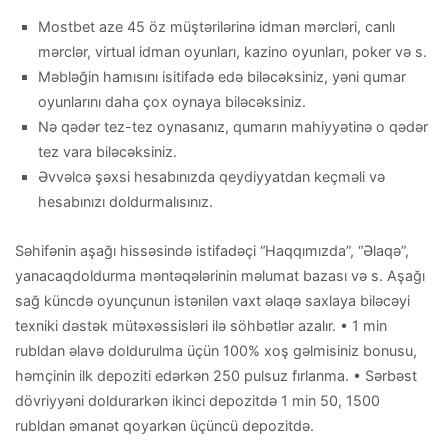
Mostbet aze 45 öz müştərilərinə idman mərcləri, canlı
mərclər, virtual idman oyunları, kazino oyunları, poker və s.
Məbləğin hamısını isitifadə edə biləcəksiniz, yəni qumar
oyunlarını daha çox oynaya biləcəksiniz.
Nə qədər tez-tez oynasanız, qumarın mahiyyətinə o qədər
tez vara biləcəksiniz.
Əvvəlcə şəxsi hesabınızda qeydiyyatdan keçməli və
hesabınızı doldurmalısınız.
Səhifənin aşağı hissəsində istifadəçi “Haqqımızda”, “Əlaqə”,
yanacaqdoldurma məntəqələrinin məlumat bazası və s. Aşağı
sağ küncdə oyunçunun istənilən vaxt əlaqə saxlaya biləcəyi
texniki dəstək mütəxəssisləri ilə söhbətlər azalır. • 1 min
rubldan əlavə doldurulma üçün 100% xoş gəlmisiniz bonusu,
həmçinin ilk depoziti edərkən 250 pulsuz fırlanma. • Sərbəst
dövriyyəni doldurarkən ikinci depozitdə 1 min 50, 1500
rubldan əmanət qoyarkən üçüncü depozitdə.