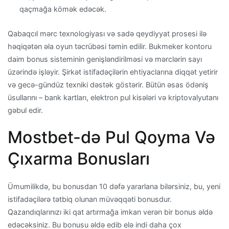
qaçmağa kömək edəcək.
Qabaqcıl mərc texnologiyası və sadə qeydiyyat prosesi ilə
həqiqətən əla oyun təcrübəsi təmin edilir. Bukmeker kontoru
daim bonus sisteminin genişləndirilməsi və mərclərin sayı
üzərində işləyir. Şirkət istifadəçilərin ehtiyaclarına diqqət yetirir
və gecə-gündüz texniki dəstək göstərir. Bütün əsas ödəniş
üsullarını – bank kartları, elektron pul kisələri və kriptovalyutanı
gəbul edir.
Mostbet-də Pul Qoyma Və
Çıxarma Bonusları
Ümumilikdə, bu bonusdan 10 dəfə yararlana bilərsiniz, bu, yeni
istifadəçilərə tətbiq olunan müvəqqəti bonusdur.
Qazandıqlarınızı iki qat artırmağa imkan verən bir bonus əldə
edəcəksiniz. Bu bonusu əldə edib elə indi daha çox