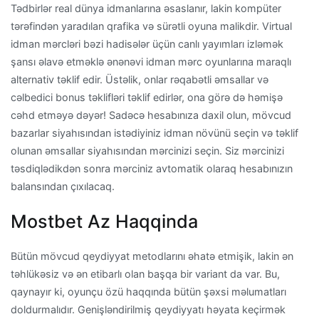
Tədbirlər real dünya idmanlarına əsaslanır, lakin kompüter
tərəfindən yaradılan qrafika və sürətli oyuna malikdir. Virtual
idman mərcləri bəzi hadisələr üçün canlı yayımları izləmək
şansı əlavə etməklə ənənəvi idman mərc oyunlarına maraqlı
alternativ təklif edir. Üstəlik, onlar rəqabətli əmsallar və
cəlbedici bonus təklifləri təklif edirlər, ona görə də həmişə
cəhd etməyə dəyər! Sadəcə hesabınıza daxil olun, mövcud
bazarlar siyahısından istədiyiniz idman növünü seçin və təklif
olunan əmsallar siyahısından mərcinizi seçin. Siz mərcinizi
təsdiqlədikdən sonra mərciniz avtomatik olaraq hesabınızın
balansından çıxılacaq.
Mostbet Az Haqqinda
Bütün mövcud qeydiyyat metodlarını əhatə etmişik, lakin ən
təhlükəsiz və ən etibarlı olan başqa bir variant da var. Bu,
qaynayır ki, oyunçu özü haqqında bütün şəxsi məlumatları
doldurmalıdır. Genişləndirilmiş qeydiyyatı həyata keçirmək