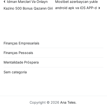
Navegação
İdman Mərcləri Və Onlayn
Mostbet azerbaycan yukle
android apk və iOS APP-d
Kazino 500 Bonus Qazanın Giri
de
Post
Finanças Empresariais
Finanças Pessoais
Mentalidade Próspera
Sem categoria
Copyright © 2026
Ana Teles
.