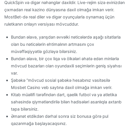
QuickSpin və digər nəhənglər daxildir. Live-rejim sizə evinizdən
çıxmadan real kazino dünyasına daxil olmağa imkan verir.
MostBet-də real diler və digər oyunçularla oynamaq üçün
ruletkanın onlayn versiyası mövcuddur.
Bundan əlavə, yarışdan əvvəlki nəticələrdə aşağı sitatlarla
olan bu nəticələrin ehtimalının artmasını çox
müvəffəqiyyətlə gözləyə bilərsiniz.
Bundan əlavə, bir çox liqa və ölkələri əhatə edən minlərlə
mövcud bazarları olan oyundaxili seçimlərin geniş siyahısı
var.
Şəbəkə ”mövcud sosial şəbəkə hesabınız vasitəsilə
Mosbet Casino veb saytına daxil olmağa imkan verir.
Kitab müəllifi tərəfindən dart, qaelik futbol və ya atletika
sahəsində qiymətləndirilə bilən hadisələri asanlıqla axtarıb
tapa bilərsiniz.
Əmanət etdikdən dərhal sonra siz bonusa görə pul
qazanmağa başlayacaqsınız.