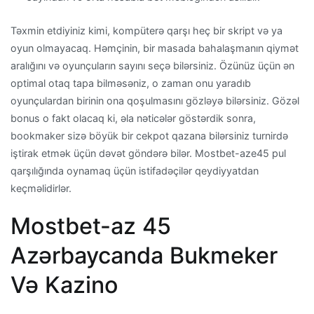
Təxmin etdiyiniz kimi, kompüterə qarşı heç bir skript və ya
oyun olmayacaq. Həmçinin, bir masada bahalaşmanın qiymət
aralığını və oyunçuların sayını seçə bilərsiniz. Özünüz üçün ən
optimal otaq tapa bilməsəniz, o zaman onu yaradıb
oyunçulardan birinin ona qoşulmasını gözləyə bilərsiniz. Gözəl
bonus o fakt olacaq ki, əla nəticələr göstərdik sonra,
bookmaker sizə böyük bir cekpot qazana bilərsiniz turnirdə
iştirak etmək üçün dəvət göndərə bilər. Mostbet-aze45 pul
qarşılığında oynamaq üçün istifadəçilər qeydiyyatdan
keçməlidirlər.
Mostbet-az 45
Azərbaycanda Bukmeker
Və Kazino