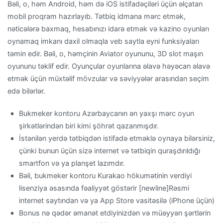
Bəli, o, həm Android, həm də iOS istifadəçiləri üçün əlçatan
mobil proqram hazırlayıb. Tətbiq idmana mərc etmək,
nəticələrə baxmaq, hesabınızı idarə etmək və kazino oyunları
oynamaq imkanı daxil olmaqla veb saytla eyni funksiyaları
təmin edir. Bəli, o, həmçinin Aviator oyununu, 3D slot maşın
oyununu təklif edir. Oyunçular oyunlarına əlavə həyəcan əlavə
etmək üçün müxtəlif mövzular və səviyyələr arasından seçim
edə bilərlər.
Bukmeker kontoru Azərbaycanın ən yaxşı mərc oyun
şirkətlərindən biri kimi şöhrət qazanmışdır.
İstənilən yerdə tətbiqdən istifadə etməklə oynaya bilərsiniz,
çünki bunun üçün sizə internet və tətbiqin quraşdırıldığı
smartfon və ya planşet lazımdır.
Bəli, bukmeker kontoru Kurakao hökumətinin verdiyi
lisenziya əsasında fəaliyyət göstərir [newline]Rəsmi
internet saytından və ya App Store vasitəsilə (iPhone üçün)
Bonus nə qədər əmanət etdiyinizdən və müəyyən şərtlərin