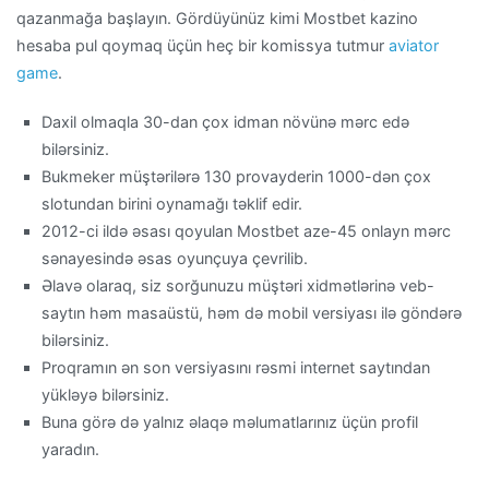
qazanmağa başlayın. Gördüyünüz kimi Mostbet kazino
hesaba pul qoymaq üçün heç bir komissya tutmur
aviator
game
.
Daxil olmaqla 30-dan çox idman növünə mərc edə
bilərsiniz.
Bukmeker müştərilərə 130 provayderin 1000-dən çox
slotundan birini oynamağı təklif edir.
2012-ci ildə əsası qoyulan Mostbet aze-45 onlayn mərc
sənayesində əsas oyunçuya çevrilib.
Əlavə olaraq, siz sorğunuzu müştəri xidmətlərinə veb-
saytın həm masaüstü, həm də mobil versiyası ilə göndərə
bilərsiniz.
Proqramın ən son versiyasını rəsmi internet saytından
yükləyə bilərsiniz.
Buna görə də yalnız əlaqə məlumatlarınız üçün profil
yaradın.