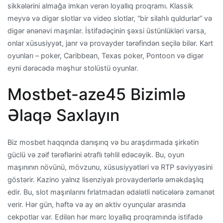
sikkələrini almağa imkan verən loyallıq proqramı. Klassik
meyvə və digər slotlar və video slotlar, “bir silahlı quldurlar” və
digər ənənəvi maşınlar. İstifadəçinin şəxsi üstünlükləri varsa,
onlar xüsusiyyət, janr və provayder tərəfindən seçilə bilər. Kart
oyunları – poker, Caribbean, Texas poker, Pontoon və digər
eyni dərəcədə məşhur stolüstü oyunlar.
Mostbet-aze45 Bizimlə
Əlaqə Saxlayın
Biz mosbet haqqında danışırıq və bu araşdırmada şirkətin
güclü və zəif tərəflərini ətraflı təhlil edəcəyik. Bu, oyun
maşınının növünü, mövzunu, xüsusiyyətləri və RTP səviyyəsini
göstərir. Kazino yalnız lisenziyalı provayderlərlə əməkdaşlıq
edir. Bu, slot maşınlarını fırlatmadan ədalətli nəticələrə zəmanət
verir. Hər gün, həftə və ay ən aktiv oyunçular arasında
cekpotlar var. Edilən hər mərc loyallıq proqramında istifadə