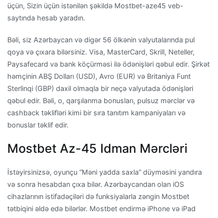
üçün, Sizin üçün istənilən şəkildə Mostbet-aze45 veb-
saytında hesab yaradın.
Bəli, siz Azərbaycan və digər 56 ölkənin valyutalarında pul
qoya və çıxara bilərsiniz. Visa, MasterCard, Skrill, Neteller,
Paysafecard və bank köçürməsi ilə ödənişləri qəbul edir. Şirkət
həmçinin ABŞ Dolları (USD), Avro (EUR) və Britaniya Funt
Sterlinqi (GBP) daxil olmaqla bir neçə valyutada ödənişləri
qəbul edir. Bəli, o, qarşılanma bonusları, pulsuz mərclər və
cashback təklifləri kimi bir sıra tanıtım kampaniyaları və
bonuslar təklif edir.
Mostbet Az-45 Idman Mərcləri
İstəyirsinizsə, oyunçu “Məni yadda saxla” düyməsini yandıra
və sonra hesabdan çıxa bilər. Azərbaycandan olan iOS
cihazlarının istifadəçiləri də funksiyalarla zəngin Mostbet
tətbiqini əldə edə bilərlər. Mostbet endirmə iPhone və iPad