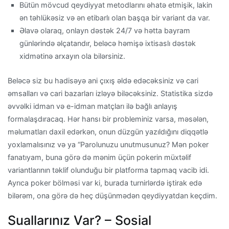
Bütün mövcud qeydiyyat metodlarını əhatə etmişik, lakin
ən təhlükəsiz və ən etibarlı olan başqa bir variant da var.
Əlavə olaraq, onlayn dəstək 24/7 və hətta bayram
günlərində əlçatandır, beləcə həmişə ixtisaslı dəstək
xidmətinə arxayın ola bilərsiniz.
Beləcə siz bu hadisəyə ani çıxış əldə edəcəksiniz və cari
əmsalları və cari bazarları izləyə biləcəksiniz. Statistika sizdə
əvvəlki idman və e-idman matçları ilə bağlı anlayış
formalaşdıracaq. Hər hansı bir probleminiz varsa, məsələn,
məlumatları daxil edərkən, onun düzgün yazıldığını diqqətlə
yoxlamalısınız və ya “Parolunuzu unutmusunuz? Mən poker
fanatıyam, buna görə də mənim üçün pokerin müxtəlif
variantlarının təklif olunduğu bir platforma tapmaq vacib idi.
Ayrıca poker bölməsi var ki, burada turnirlərdə iştirak edə
bilərəm, ona görə də heç düşünmədən qeydiyyatdan keçdim.
Suallarınız Var? – Sosial