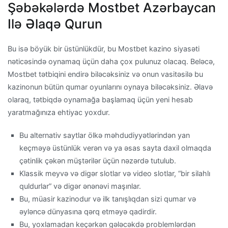
Şəbəkələrdə Mostbet Azərbaycan
Ilə Əlaqə Qurun
Bu isə böyük bir üstünlükdür, bu Mostbet kazino siyasəti
nəticəsində oynamaq üçün daha çox pulunuz olacaq. Beləcə,
Mostbet tətbiqini endirə biləcəksiniz və onun vasitəsilə bu
kazinonun bütün qumar oyunlarını oynaya biləcəksiniz. Əlavə
olaraq, tətbiqdə oynamağa başlamaq üçün yeni hesab
yaratmağınıza ehtiyac yoxdur.
Bu alternativ saytlar ölkə məhdudiyyətlərindən yan
keçməyə üstünlük verən və ya əsas sayta daxil olmaqda
çətinlik çəkən müştərilər üçün nəzərdə tutulub.
Klassik meyvə və digər slotlar və video slotlar, “bir silahlı
quldurlar” və digər ənənəvi maşınlar.
Bu, müasir kazinodur və ilk tanışlıqdan sizi qumar və
əyləncə dünyasına qərq etməyə qadirdir.
Bu, yoxlamadan keçərkən gələcəkdə problemlərdən