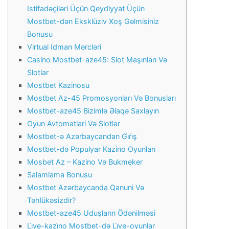
Istifadəçiləri Üçün Qeydiyyat Üçün
Mostbet-dən Eksklüziv Xoş Gəlmisiniz
Bonusu
Virtual Idman Mərcləri
Casino Mostbet-aze45: Slot Maşınları Və
Slotlar
Mostbet Kazinosu
Mostbet Az-45 Promosyonları Və Bonusları
Mostbet-aze45 Bizimlə Əlaqə Saxlayın
Oyun Avtomatlari Və Slotlar
Mostbet-ə Azərbaycandan Gi̇ri̇ş
Mostbet-də Populyar Kazino Oyunları
Mosbet Az – Kazino Və Bukmeker
Salamlama Bonusu
Mostbet Azərbaycanda Qanuni Və
Təhlükəsizdir?
Mostbet-aze45 Uduşların Ödənilməsi
Li̇ve-kazi̇no Mostbet-də Li̇ve-oyunlar