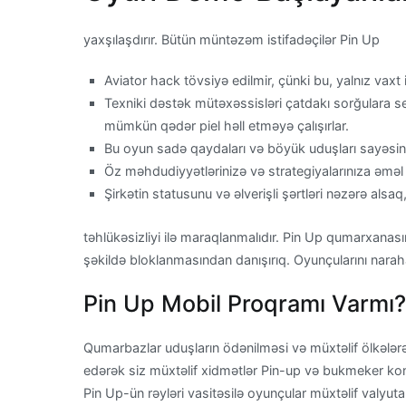
yaxşılaşdırır. Bütün müntəzəm istifadəçilər Pin Up
Aviator hack tövsiyə edilmir, çünki bu, yalnız vaxt
Texniki dəstək mütəxəssisləri çatdakı sorğulara s
mümkün qədər piel həll etməyə çalışırlar.
Bu oyun sadə qaydaları və böyük uduşları sayəsind
Öz məhdudiyyətlərinizə və strategiyalarınıza əməl
Şirkətin statusunu və əlverişli şərtləri nəzərə alsa
təhlükəsizliyi ilə maraqlanmalıdır. Pin Up qumarxanası
şəkildə bloklanmasından danışırıq. Oyunçularını nara
Pin Up Mobil Proqramı Varmı?
Qumarbazlar uduşların ödənilməsi və müxtəlif ölkələrə
edərək siz müxtəlif xidmətlər Pin-up və bukmeker kon
Pin Up-ün rəyləri vasitəsilə oyunçular müxtəlif valyuta