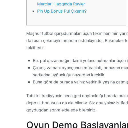
Mərcləri Haqqında Rəylər
Pin Up Bonus Pul Çıxarılır?
Məşhur futbol qarşıdurmaları üçün təxminən min yarım
də rəsm çəkməyin mühüm üstünlüyüdür. Bukmeker kon
təklif edir.
Bu, pul qazanmağın daimi yolunu axtaranlar üçün i
Çıxarış zamanı oyunçunun müraciəti, bonusun mərc
şərtlərinə uyğunluğu nəzərdən keçirilir.
Buna görə də burada yalnız yetkinlik yaşına çatmış 
Təbii ki, hədiyyənin necə geri qaytarıldığı barədə mə
depozit bonusunu da ala bilərlər. Siz onu yalnız ist
qoyduqdan sonra əldə edə bilərsiniz.
Oyun Demo Başlayanla