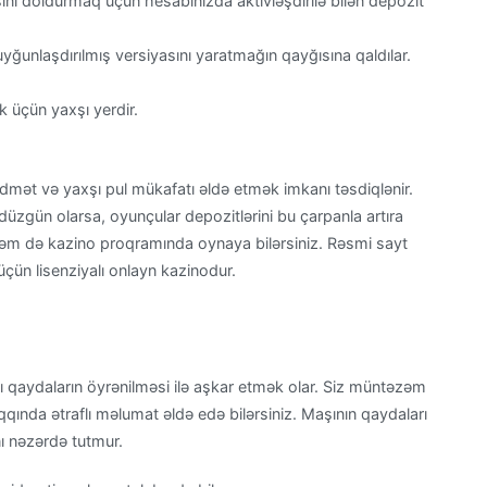
sını doldurmaq üçün hesabınızda aktivləşdirilə bilən depozit
uyğunlaşdırılmış versiyasını yaratmağın qayğısına qaldılar.
 üçün yaxşı yerdir.
xidmət və yaxşı pul mükafatı əldə etmək imkanı təsdiqlənir.
zgün olarsa, oyunçular depozitlərini bu çarpanla artıra
həm də kazino proqramında oynaya bilərsiniz. Rəsmi sayt
çün lisenziyalı onlayn kazinodur.
ı qaydaların öyrənilməsi ilə aşkar etmək olar. Siz müntəzəm
nda ətraflı məlumat əldə edə bilərsiniz. Maşının qaydaları
ı nəzərdə tutmur.