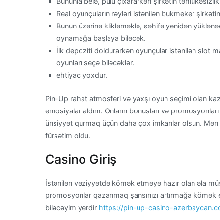
Bununla belə, pulu çıxararkən şirkətin təhlükəsizli
Real oyunçuların rəyləri istənilən bukmeker şirkətini
Bunun üzərinə klikləməklə, səhifə yenidən yüklənə
oynamağa başlaya biləcək.
İlk depoziti doldurarkən oyunçular istənilən slot maşı
oyunları seçə biləcəklər.
ehtiyac yoxdur.
Pin-Up rahat atmosferi və yaxşı oyun seçimi olan kaz
emosiyalar aldım. Onların bonusları və promosyonları 
ünsiyyət qurmaq üçün daha çox imkanlar olsun. Mən 
fürsətim oldu.
Casino Giriş
İstənilən vəziyyətdə kömək etməyə hazır olan əla müştər
promosyonlar qazanmaq şansınızı artırmağa kömək ed
biləcəyim yerdir
https://pin-up-casino-azerbaycan.c