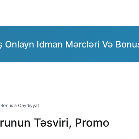
iş Onlayn Idman Mərcləri Və Bonu
ə Bonusla Qeydiyyat
runun Təsviri, Promo