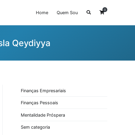
0
Home
Quem Sou
sla Qeydiyya
Finanças Empresariais
Finanças Pessoais
Mentalidade Próspera
Sem categoria