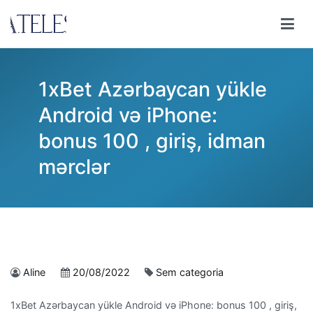
Pular
para
Ana Teles
Consultoria Ana Teles
o
conteúdo
1xBet Azərbaycan yükle
Android və iPhone:
bonus 100 , giriş, idman
mərclər
Aline
20/08/2022
Sem categoria
1xBet Azərbaycan yükle Android və iPhone: bonus 100 , giriş,