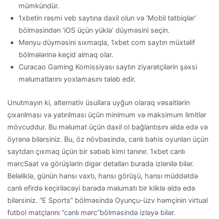
mümkündür.
1xbetin rəsmi veb saytına daxil olun və ‘Mobil tətbiqlər’
bölməsindən ‘iOS üçün yüklə’ düyməsini seçin.
Menyu düyməsini sıxmaqla, 1xbet com saytın müxtəlif
bölmələrinə keçid almaq olar.
Curacao Gaming Komissiyası saytın ziyarətçilərin şəxsi
məlumatlarını yoxlamasını tələb edir.
Unutmayın ki, alternativ üsullara uyğun olaraq vəsaitlərin
çıxarılması və yatırılması üçün minimum və maksimum limitlər
mövcuddur. Bu məlumat üçün daxil ol bağlantısını əldə edə və
öyrənə bilərsiniz. Bu, öz növbəsində, canlı bahis oyunları üçün
saytdan çıxmaq üçün bir səbəb kimi tanınır. 1xbet canlı
mərcSaat və görüşlərin digər detalları burada izlənilə bilər.
Beləliklə, günün hansı vaxtı, hansı görüşü, hansı müddətdə
canlı efirdə keçiriləcəyi barədə məlumatı bir kliklə əldə edə
bilərsiniz. “E Sports” bölməsində Oyunçu-üzv həmçinin virtual
futbol matçlarını “canlı mərc”bölməsində izləyə bilər.