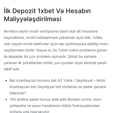
İlk Depozit 1xbet Və Hesabın
Maliyyələşdirilməsi
Əvvəlcə saytın mobil versiyasına daxil olub alt hissəsinə
keçməlisiniz, mobil tətbiqetməni yükləmək üçün link. 1xBet,
veb-saytın mobil telefonlar üçün əla optimizasiya edildiyi mərc
saytlarından biridir. Nəysə ki, bu 1xbet online problemə güvən
ilə əlaqədar bir çox problem aşmışdır. Şirkət bu sahədə
yaranan ilk şirkətlərdən biridir, pul oyunları üçün əlverişli şərait
təklif edir.
Bet Azerbaycan bonusu bet AZ Yukle / Qeydiyyat – Mobi
Azerbaycan bet Qeydiyyat bet slotlarda nə qədər qazana
bilərsiniz?
100 dollara qədər bonus əldə edin Bundan sonra, mərc
yerləşdirə və şəxsi hesabınızın bütün funksiyalarından
istifadə edə biləcəksiniz.