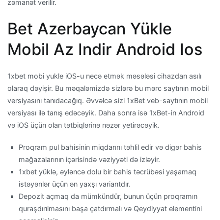
zəmanət verilir.
Bet Azerbaycan Yükle
Mobil Az Indir Android Ios
1xbet mobi yukle iOS-u necə etmək məsələsi cihazdan asılı
olaraq dəyişir. Bu məqaləmizdə sizlərə bu mərc saytının mobil
versiyasını tanıdacağıq. Əvvəlcə sizi 1xBet veb-saytının mobil
versiyası ilə tanış edəcəyik. Daha sonra isə 1xBet-in Android
və iOS üçün olan tətbiqlərinə nəzər yetirəcəyik.
Proqram pul bahisinin miqdarını təhlil edir və digər bahis
mağazalarının içərisində vəziyyəti də izləyir.
1xbet yüklə, əyləncə dolu bir bahis təcrübəsi yaşamaq
istəyənlər üçün ən yaxşı variantdır.
Depozit açmaq da mümkündür, bunun üçün proqramın
quraşdırılmasını başa çatdırmalı və Qeydiyyat elementini