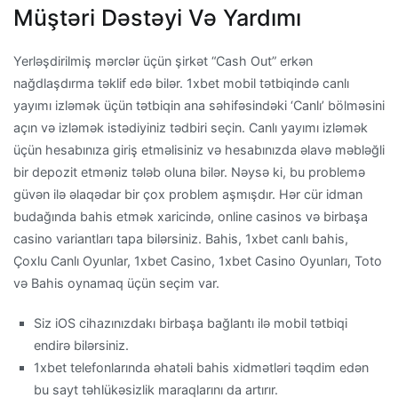
Müştəri Dəstəyi Və Yardımı
Yerləşdirilmiş mərclər üçün şirkət “Cash Out” erkən
nağdlaşdırma təklif edə bilər. 1xbet mobil tətbiqində canlı
yayımı izləmək üçün tətbiqin ana səhifəsindəki ‘Canlı’ bölməsini
açın və izləmək istədiyiniz tədbiri seçin. Canlı yayımı izləmək
üçün hesabınıza giriş etməlisiniz və hesabınızda əlavə məbləğli
bir depozit etməniz tələb oluna bilər. Nəysə ki, bu problemə
güvən ilə əlaqədar bir çox problem aşmışdır. Hər cür idman
budağında bahis etmək xaricində, online casinos və birbaşa
casino variantları tapa bilərsiniz. Bahis, 1xbet canlı bahis,
Çoxlu Canlı Oyunlar, 1xbet Casino, 1xbet Casino Oyunları, Toto
və Bahis oynamaq üçün seçim var.
Siz iOS cihazınızdakı birbaşa bağlantı ilə mobil tətbiqi
endirə bilərsiniz.
1xbet telefonlarında əhatəli bahis xidmətləri təqdim edən
bu sayt təhlükəsizlik maraqlarını da artırır.