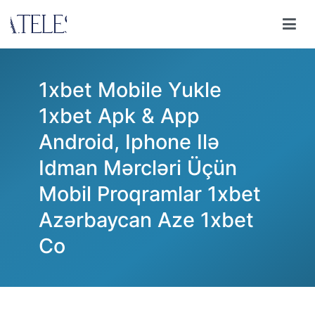
Pular
para
Ana Teles
Consultoria Ana Teles
o
conteúdo
1xbet Mobile Yukle
1xbet Apk & App
Android, Iphone Ilə
Idman Mərcləri Üçün
Mobil Proqramlar 1xbet
Azərbaycan Aze 1xbet
Co