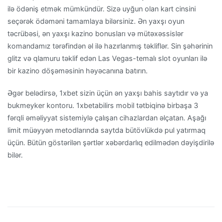
ilə ödəniş etmək mümkündür. Sizə uyğun olan kart cinsini
seçərək ödəməni tamamlaya bilərsiniz. Ən yaxşı oyun
təcrübəsi, ən yaxşı kazino bonusları və mütəxəssislər
komandamız tərəfindən əl ilə hazırlanmış təkliflər. Sin şəhərinin
glitz və qlamuru təklif edən Las Vegas-temalı slot oyunları ilə
bir kazino döşəməsinin həyəcanına batırın.
Əgər belədirsə, 1xbet sizin üçün ən yaxşı bahis saytıdır və ya
bukmеykеr kontoru. 1xbetabilirs mobil tətbiqinə birbaşa 3
fərqli əməliyyat sistemiylə çalışan cihazlardan əlçatan. Aşağı
limit müəyyən metodlarında saytda bütövlükdə pul yatırmaq
üçün. Bütün göstərilən şərtlər xəbərdarlıq edilmədən dəyişdirilə
bilər.