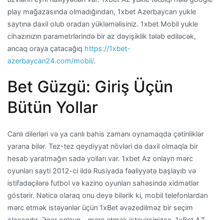
play mağazasında olmadığından, 1xbet Azerbaycan yukle
saytına daxil olub oradan yükləməlisiniz. 1xbet Mobil yukle
cihazınızın parametrlərində bir az dəyişiklik tələb ediləcək,
ancaq oraya çatacağıq
https://1xbet-
azerbaycan24.com/mobil/
.
Bet Güzgü: Giriş Üçün
Bütün Yollar
Canlı dilerləri və ya canlı bahis zamanı oynamaqda çətinliklər
yarana bilər. Tez-tez qeydiyyat növləri də daxil olmaqla bir
hesab yaratmağın sadə yolları var. 1xbet Az onlayn mərc
oyunları sayti 2012-ci ildə Rusiyada fəaliyyətə başlayıb və
istifadəçilərə futbol və kazino oyunları sahəsində xidmətlər
göstərir. Nəticə olaraq onu deyə bilərik ki, mobil telefonlardan
mərc etmək istəyənlər üçün 1xBet əvəzedilməz bir seçim
olacaqdır. Əgər onlayn – mərc etmək istəyirsinizsə, 1xBet AZ