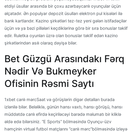
etdiyi üsullar arasında bir çoxu azərbaycanlı oyunçular üçün
əlçatadır. Ən populyar depozit üsulları elektron pul kisələri ilə
bank kartlarıdır. Kazino şirkətləri tez-tez yeni gələn istifadəçilər
üçün və ya bəzi pillələri keçdiklərinə görə bir sıra bonuslar təklif
edir. Ruletka oyunları üzrə olan bonuslar təklif edən kazino
şirkətlərindən asılı olaraq dəyişə bilər.
Bet Güzgü Arasındakı Fərq
Nədir Və Bukmeyker
Ofisinin Rəsmi Saytı
1xbet canlı mərcSaat və görüşlərin digər detalları burada
izlənilə bilər. Beləliklə, günün hansı vaxtı, hansı görüşü, hansı
müddətdə canlı efirdə keçiriləcəyi barədə məlumatı bir kliklə
əldə edə bilərsiniz. “E Sports” bölməsində Oyunçu-üzv
həmçinin virtual futbol matçlarını “canlı mərc”bölməsində izləyə