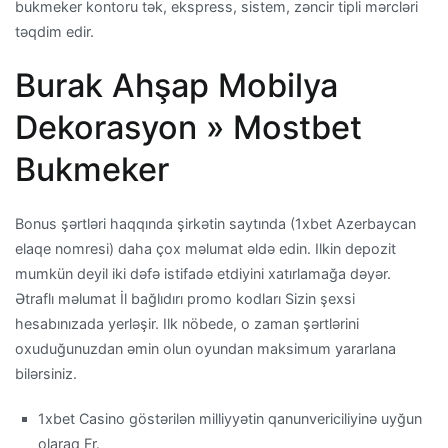
bukmeker kontoru tək, ekspress, sistem, zəncir tipli mərcləri
təqdim edir.
Burak Ahşap Mobilya
Dekorasyon » Mostbet
Bukmeker
Bonus şərtləri haqqında şirkətin saytında (1xbet Azerbaycan
elaqe nomresi) daha çox məlumat əldə edin. Ilkin depozit
mumkün deyil iki dəfə istifadə etdiyini xatırlamağa dəyər.
Ətraflı məlumat İl bağlıdırı promo kodları Sizin şexsi
hesabınızada yerləşir. Ilk nöbede, o zaman şərtlərini
oxuduğunuzdan əmin olun oyundan maksimum yararlana
bilərsiniz.
1xbet Casino göstərilən milliyyətin qanunvericiliyinə uyğun
olaraq Fr.