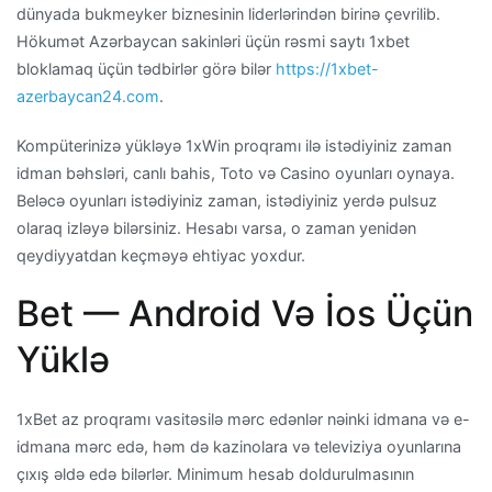
dünyada bukmеykеr biznesinin liderlərindən birinə çevrilib.
Hökumət Azərbaycan sakinləri üçün rəsmi saytı 1xbet
bloklamaq üçün tədbirlər görə bilər
https://1xbet-
azerbaycan24.com
.
Kompüterinizə yükləyə 1xWin proqramı ilə istədiyiniz zaman
idman bəhsləri, canlı bahis, Toto və Casino oyunları oynaya.
Beləcə oyunları istədiyiniz zaman, istədiyiniz yerdə pulsuz
olaraq izləyə bilərsiniz. Hesabı varsa, o zaman yenidən
qeydiyyatdan keçməyə ehtiyac yoxdur.
Bet — Android Və İos Üçün
Yüklə
1xBet az proqramı vasitəsilə mərc edənlər nəinki idmana və e-
idmana mərc edə, həm də kazinolara və televiziya oyunlarına
çıxış əldə edə bilərlər. Minimum hesab doldurulmasının