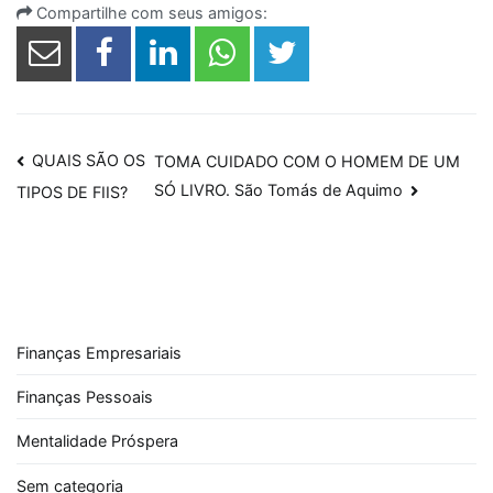
Compartilhe com seus amigos:
Navegação
QUAIS SÃO OS
TOMA CUIDADO COM O HOMEM DE UM
SÓ LIVRO. São Tomás de Aquimo
TIPOS DE FIIS?
de
Post
Finanças Empresariais
Finanças Pessoais
Mentalidade Próspera
Sem categoria