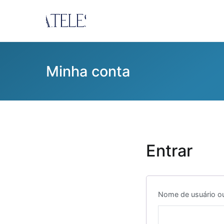
Pular
para
Ana Teles
Consultoria Ana Teles
o
conteúdo
Minha conta
Entrar
Nome de usuário o