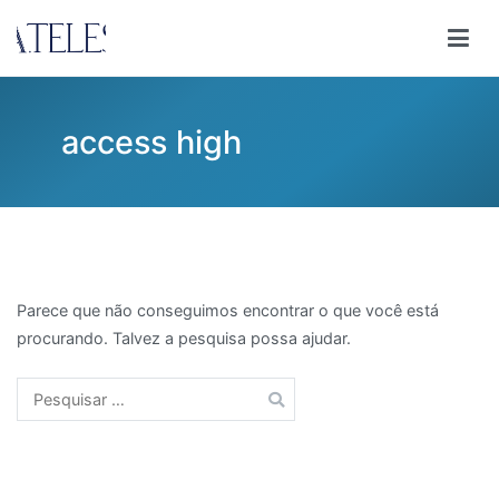
Pular
para
Ana Teles
Consultoria Ana Teles
o
conteúdo
access high
Parece que não conseguimos encontrar o que você está
procurando. Talvez a pesquisa possa ajudar.
Pesquisar
por: