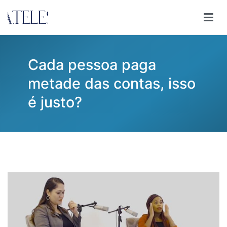
Pular
para
Ana Teles
Consultoria Ana Teles
o
conteúdo
Cada pessoa paga
metade das contas, isso
é justo?