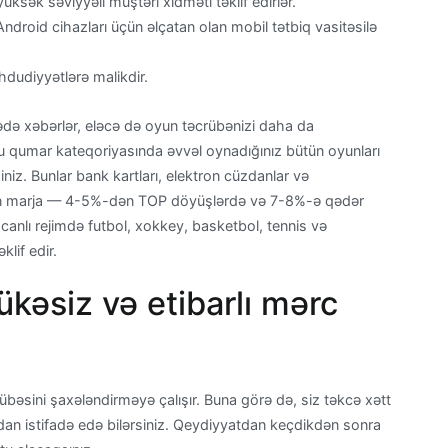
yüksək səviyyəli müştəri xidməti təklif edirlər.
ndroid cihazları üçün əlçatan olan mobil tətbiq vasitəsilə
dudiyyətlərə malikdir.
rədə xəbərlər, eləcə də oyun təcrübənizi daha da
Bu qumar kateqoriyasında əvvəl oynadığınız bütün oyunları
siniz. Bunlar bank kartları, elektron cüzdanlar və
üçün marja — 4-5%-dən TOP döyüşlərdə və 7-8%-ə qədər
anlı rejimdə futbol, xokkey, basketbol, tennis və
lif edir.
kəsiz və etibarlı mərc
bəsini şaxələndirməyə çalışır. Buna görə də, siz təkcə xətt
dan istifadə edə bilərsiniz. Qeydiyyatdan keçdikdən sonra