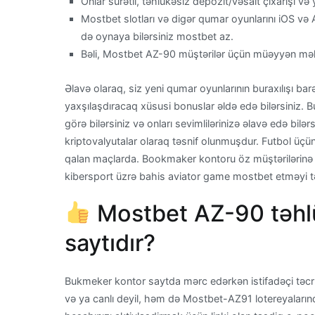
Onlar sürətli, təhlükəsiz depozit/vəsait çıxarışı və 
Mostbet slotları və digər qumar oyunlarını iOS və A
də oynaya bilərsiniz mostbet az.
Bəli, Mostbet AZ-90 müştərilər üçün müəyyən məh
Əlavə olaraq, siz yeni qumar oyunlarının buraxılışı ba
yaxşılaşdıracaq xüsusi bonuslar əldə edə bilərsiniz. 
görə bilərsiniz və onları sevimlilərinizə əlavə edə bilər
kriptovalyutalar olaraq təsnif olunmuşdur. Futbol 
qalan maçlarda. Bookmaker kontoru öz müştərilərinə c
kibersport üzrə bahis aviator game mostbet etməyi tək
Mostbet AZ-90 təhlü
saytıdır?
Bukmeker kontor saytda mərc edərkən istifadəçi təcrü
və ya canlı deyil, həm də Mostbet-AZ91 lotereyaların