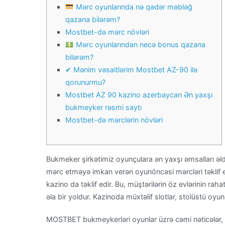
Mərc oyunlarında nə qədər məbləğ
qazana bilərəm?
Mostbet-də mərc növləri
Mərc oyunlarından necə bonus qazana
bilərəm?
✔ Mənim vəsaitlərim Mostbet AZ-90 ilə
qorunurmu?
Mostbet AZ 90 kazino azerbaycan Ən yaxşı
bukmeyker rəsmi saytı
Mostbet-də mərclərin növləri
Bukmeker şirkətimiz oyunçulara ən yaxşı əmsalları ə
mərc etməyə imkan verən oyunöncəsi mərcləri təklif e
kazino da təklif edir. Bu, müştərilərin öz evlərinin ra
əla bir yoldur. Kazinoda müxtəlif slotlar, stolüstü oyunl
MOSTBET bukmeykerləri oyunlar üzrə cəmi nəticələr, s