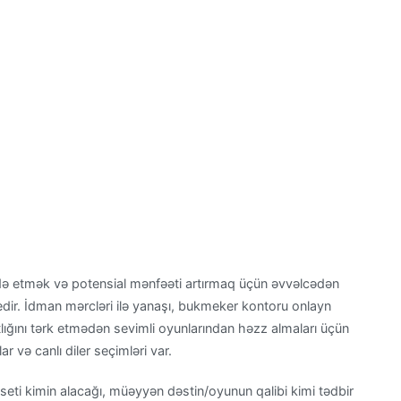
ldə etmək və potensial mənfəəti artırmaq üçün əvvəlcədən
dir. İdman mərcləri ilə yanaşı, bukmeker kontoru onlayn
hatlığını tərk etmədən sevimli oyunlarından həzz almaları üçün
ar və canlı diler seçimləri var.
eti kimin alacağı, müəyyən dəstin/oyunun qalibi kimi tədbir