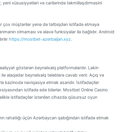
, yeni xüsusiyyətləri və carilərində təkmilləşdirməsini
ir çox müştərilər yenə də tətbiqdən istifadə etməyə
oklanmanın olmaması və əlavə funksiyalar ilə bağlıdır. Android
rılır
https://mostbet-azerbaijan.xyz
.
əaliyyət göstərən beynəlxalq platformalardır. Lakin
 ilə əlaqədar beynəlxalq tələblərə cavab verir. Açıq və
rlə kazinoda naviqasiya etmək asandır. İstifadəçilər
siyasından istifadə edə bilərlər. Mostbet Online Casino
liklə istifadəçilər istənilən cihazda qüsursuz oyun
ın rahatlığı üçün Azərbaycan qabığından istifadə etmək