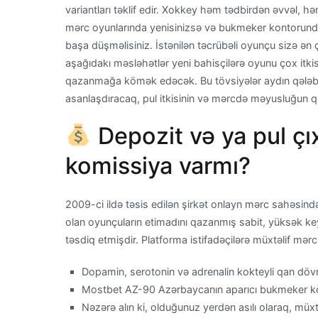
variantları təklif edir. Xokkey həm tədbirdən əvvəl, h
mərc oyunlarında yenisinizsə və bukmeker kontorunda
başa düşməlisiniz. İstənilən təcrübəli oyunçu sizə ə
aşağıdakı məsləhətlər yeni bahisçilərə oyunu çox i
qazanmağa kömək edəcək. Bu tövsiyələr aydın qələbəy
asanlaşdıracaq, pul itkisinin və mərcdə məyusluğun qa
Depozit və ya pul ç
komissiya varmı?
2009-ci ildə təsis edilən şirkət onlayn mərc sahəsi
olan oyunçuların etimadını qazanmış sabit, yüksək key
təsdiq etmişdir. Platforma istifadəçilərə müxtəlif mərc
Dopamin, serotonin və adrenalin kokteyli qan dövran
Mostbet AZ-90 Azərbaycanın aparıcı bukmeker kont
Nəzərə alın ki, olduğunuz yerdən asılı olaraq, müxtə