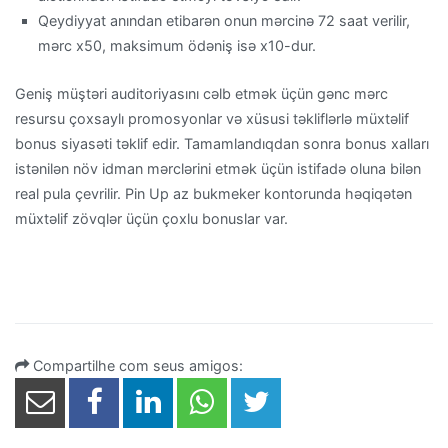
Qeydiyyat anından etibarən onun mərcinə 72 saat verilir,
mərc x50, maksimum ödəniş isə x10-dur.
Geniş müştəri auditoriyasını cəlb etmək üçün gənc mərc
resursu çoxsaylı promosyonlar və xüsusi təkliflərlə müxtəlif
bonus siyasəti təklif edir. Tamamlandıqdan sonra bonus xalları
istənilən növ idman mərclərini etmək üçün istifadə oluna bilən
real pula çevrilir. Pin Up az bukmeker kontorunda həqiqətən
müxtəlif zövqlər üçün çoxlu bonuslar var.
Compartilhe com seus amigos: