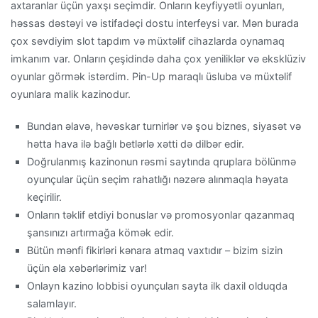
axtaranlar üçün yaxşı seçimdir. Onların keyfiyyətli oyunları,
həssas dəstəyi və istifadəçi dostu interfeysi var. Mən burada
çox sevdiyim slot tapdım və müxtəlif cihazlarda oynamaq
imkanım var. Onların çeşidində daha çox yeniliklər və eksklüziv
oyunlar görmək istərdim. Pin-Up maraqlı üsluba və müxtəlif
oyunlara malik kazinodur.
Bundan əlavə, həvəskar turnirlər və şou biznes, siyasət və
hətta hava ilə bağlı betlərlə xətti də dilbər edir.
Doğrulanmış kazinonun rəsmi saytında qruplara bölünmə
oyunçular üçün seçim rahatlığı nəzərə alınmaqla həyata
keçirilir.
Onların təklif etdiyi bonuslar və promosyonlar qazanmaq
şansınızı artırmağa kömək edir.
Bütün mənfi fikirləri kənara atmaq vaxtıdır – bizim sizin
üçün əla xəbərlərimiz var!
Onlayn kazino lobbisi oyunçuları sayta ilk daxil olduqda
salamlayır.