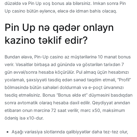
düzəldə və Pin Up xoş bonus ala bilərsiniz. Imkan sonra Pin
Up casino bütün əyləncə, eləcə də idman bahis olacaq.
Pin Up nə qədər onlayn
kazino təklif edir?
Bundan əlavə, Pin-Up casino az müştərilərinə 10 manat bonus
verir. Vəsaitlər birbaşa ad günündə və göstərilən tarixdən 7
gün əvvəl/sonra hesaba köçürülür. Pul almaq üçün hesabınızı
yoxlamalı, şəxsiyyəti təsdiq edən sənəd təqdim etməli, “Profil”
bölməsində bütün sahələri doldurmalı və e-poçt ünvanınızı
təsdiq etməlisiniz. Bonus “Bonus əldə et” düyməsini basdıqdan
sonra avtomatik olaraq hesaba daxil edilir. Qeydiyyat anından
etibarən onun mərcinə 72 saat verilir, mərc x50, maksimum
ödəniş isə x10-dur.
Aşağı variasiya slotlarında qalibiyyətlər daha tez-tez olur,