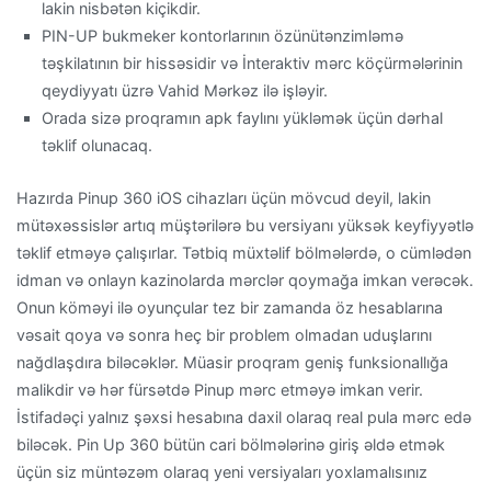
lakin nisbətən kiçikdir.
PIN-UP bukmeker kontorlarının özünütənzimləmə
təşkilatının bir hissəsidir və İnteraktiv mərc köçürmələrinin
qeydiyyatı üzrə Vahid Mərkəz ilə işləyir.
Orada sizə proqramın apk faylını yükləmək üçün dərhal
təklif olunacaq.
Hazırda Pinup 360 iOS cihazları üçün mövcud deyil, lakin
mütəxəssislər artıq müştərilərə bu versiyanı yüksək keyfiyyətlə
təklif etməyə çalışırlar. Tətbiq müxtəlif bölmələrdə, o cümlədən
idman və onlayn kazinolarda mərclər qoymağa imkan verəcək.
Onun köməyi ilə oyunçular tez bir zamanda öz hesablarına
vəsait qoya və sonra heç bir problem olmadan uduşlarını
nağdlaşdıra biləcəklər. Müasir proqram geniş funksionallığa
malikdir və hər fürsətdə Pinup mərc etməyə imkan verir.
İstifadəçi yalnız şəxsi hesabına daxil olaraq real pula mərc edə
biləcək. Pin Up 360 bütün cari bölmələrinə giriş əldə etmək
üçün siz müntəzəm olaraq yeni versiyaları yoxlamalısınız