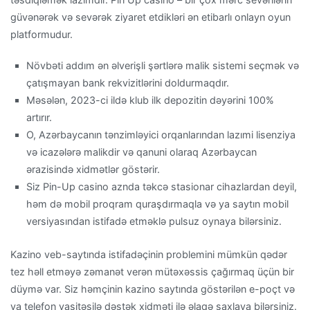
güvənərək və sevərək ziyaret etdikləri ən etibarlı onlayn oyun
platformudur.
Növbəti addım ən əlverişli şərtlərə malik sistemi seçmək və
çatışmayan bank rekvizitlərini doldurmaqdır.
Məsələn, 2023-ci ildə klub ilk depozitin dəyərini 100%
artırır.
O, Azərbaycanın tənzimləyici orqanlarından lazımi lisenziya
və icazələrə malikdir və qanuni olaraq Azərbaycan
ərazisində xidmətlər göstərir.
Siz Pin-Up casino aznda təkcə stasionar cihazlardan deyil,
həm də mobil proqram quraşdırmaqla və ya saytın mobil
versiyasından istifadə etməklə pulsuz oynaya bilərsiniz.
Kazino veb-saytında istifadəçinin problemini mümkün qədər
tez həll etməyə zəmanət verən mütəxəssis çağırmaq üçün bir
düymə var. Siz həmçinin kazino saytında göstərilən e-poçt və
ya telefon vasitəsilə dəstək xidməti ilə əlaqə saxlaya bilərsiniz.