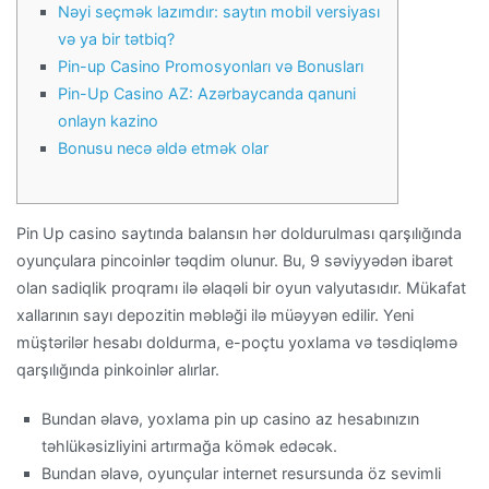
Nəyi seçmək lazımdır: saytın mobil versiyası
və ya bir tətbiq?
Pin-up Casino Promosyonları və Bonusları
Pin-Up Casino AZ: Azərbaycanda qanuni
onlayn kazino
Bonusu necə əldə etmək olar
Pin Up casino saytında balansın hər doldurulması qarşılığında
oyunçulara pincoinlər təqdim olunur. Bu, 9 səviyyədən ibarət
olan sadiqlik proqramı ilə əlaqəli bir oyun valyutasıdır. Mükafat
xallarının sayı depozitin məbləği ilə müəyyən edilir. Yeni
müştərilər hesabı doldurma, e-poçtu yoxlama və təsdiqləmə
qarşılığında pinkoinlər alırlar.
Bundan əlavə, yoxlama pin up casino az hesabınızın
təhlükəsizliyini artırmağa kömək edəcək.
Bundan əlavə, oyunçular internet resursunda öz sevimli