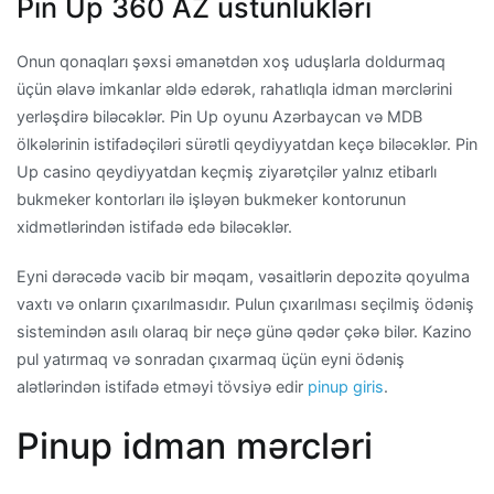
Pin Up 360 AZ üstünlükləri
Onun qonaqları şəxsi əmanətdən xoş uduşlarla doldurmaq
üçün əlavə imkanlar əldə edərək, rahatlıqla idman mərclərini
yerləşdirə biləcəklər. Pin Up oyunu Azərbaycan və MDB
ölkələrinin istifadəçiləri sürətli qeydiyyatdan keçə biləcəklər. Pin
Up casino qeydiyyatdan keçmiş ziyarətçilər yalnız etibarlı
bukmeker kontorları ilə işləyən bukmeker kontorunun
xidmətlərindən istifadə edə biləcəklər.
Eyni dərəcədə vacib bir məqam, vəsaitlərin depozitə qoyulma
vaxtı və onların çıxarılmasıdır. Pulun çıxarılması seçilmiş ödəniş
sistemindən asılı olaraq bir neçə günə qədər çəkə bilər. Kazino
pul yatırmaq və sonradan çıxarmaq üçün eyni ödəniş
alətlərindən istifadə etməyi tövsiyə edir
pinup giris
.
Pinup idman mərcləri