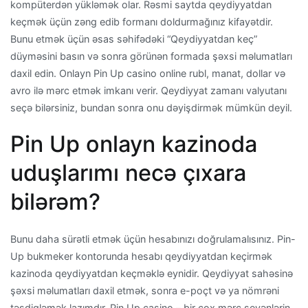
kompüterdən yükləmək olar. Rəsmi saytda qeydiyyatdan
keçmək üçün zəng edib formanı doldurmağınız kifayətdir.
Bunu etmək üçün əsas səhifədəki “Qeydiyyatdan keç”
düyməsini basın və sonra görünən formada şəxsi məlumatları
daxil edin. Onlayn Pin Up casino online rubl, manat, dollar və
avro ilə mərc etmək imkanı verir. Qeydiyyat zamanı valyutanı
seçə bilərsiniz, bundan sonra onu dəyişdirmək mümkün deyil.
Pin Up onlayn kazinoda
uduşlarımı necə çıxara
bilərəm?
Bunu daha sürətli etmək üçün hesabınızı doğrulamalısınız. Pin-
Up bukmeker kontorunda hesabı qeydiyyatdan keçirmək
kazinoda qeydiyyatdan keçməklə eynidir. Qeydiyyat sahəsinə
şəxsi məlumatları daxil etmək, sonra e-poçt və ya nömrəni
təsdiqləmək lazımdır. Pin Up casino – bir çox mərc sevənlərin