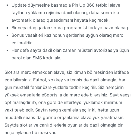
Update düyməsinə basmaqla Pin Up 360 tətbiqi əlavə
faylların yükləmə rejiminə daxil olacaq, daha sonra isə
avtomatik olaraq quraşdırmanı həyata keçirəcək.
Bir neçə dəqiqədən sonra proqram istifadəyə hazır olacaq.
Bonus vəsaitləri kazinonun şərtlərinə uyğun olaraq mərc
edilməlidir.
Hər dəfə sayta daxil olan zaman müştəri avtorizasiya üçün
parol olan SMS kodu alır.
Slotlara mərc etməkdən əlavə, siz idman bölməsindən istifadə
edə bilərsiniz. Futbol, xokkey və tennis də daxil olmaqla, hər
gün müxtəlif fənlər üzrə yüzlərlə tədbir keçirilir. Siz həmçinin
yüksək əmsallarla eSports-a da mərc edə bilərsiniz. Sayt yaxşı
optimallaşdırılıb, ona görə də interfeysi yükləmək minimum
vaxt tələb edir. Saytın rəng sxemi elə seçilir ki, hətta uzun
müddətli seans da görmə orqanlarına əlavə yük yaratmasın.
Saytda slotlar və canlı dilerlərlə oyunlar da daxil olmaqla bir
neçə əyləncə bölməsi var.