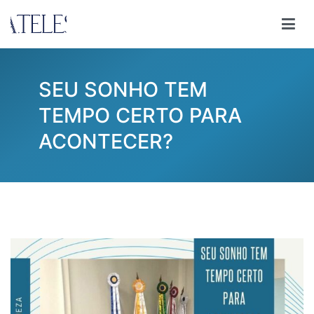
Pular
para
Ana Teles
Consultoria Ana Teles
o
conteúdo
SEU SONHO TEM
TEMPO CERTO PARA
ACONTECER?