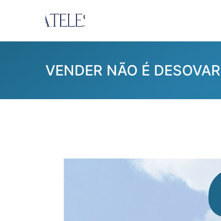
Pular
para
Ana Teles
Consultoria Ana Teles
o
conteúdo
VENDER NÃO É DESOVAR 