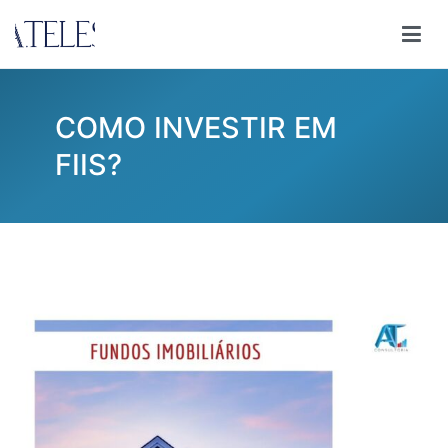
Pular
para
Ana Teles
Consultoria Ana Teles
o
conteúdo
COMO INVESTIR EM
FIIS?