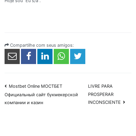
Hoje sou “Eu s/a”.
Compartilhe com seus amigos:
Navegação
Mostbet Online МОСТБЕТ
LIVRE PARA
PROSPERAR
Официальный сайт букмекерской
de
INCONSCIENTE
компании и казин
Post