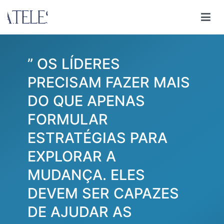
Pular
para
Ana Teles
Consultoria Ana Teles
o
conteúdo
” OS LÍDERES
PRECISAM FAZER MAIS
DO QUE APENAS
FORMULAR
ESTRATÉGIAS PARA
EXPLORAR A
MUDANÇA. ELES
DEVEM SER CAPAZES
DE AJUDAR AS