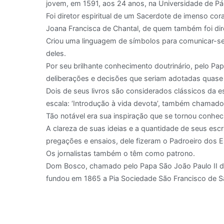
jovem, em 1591, aos 24 anos, na Universidade de Pádu
Foi diretor espiritual de um Sacerdote de imenso cor
Joana Francisca de Chantal, de quem também foi diret
Criou uma linguagem de símbolos para comunicar-se c
deles.
Por seu brilhante conhecimento doutrinário, pelo Pa
deliberações e decisões que seriam adotadas quase 4
Dois de seus livros são considerados clássicos da e
escala: ‘Introdução à vida devota’, também chamado d
Tão notável era sua inspiração que se tornou conhec
A clareza de suas ideias e a quantidade de seus esc
pregações e ensaios, dele fizeram o Padroeiro dos Es
Os jornalistas também o têm como patrono.
Dom Bosco, chamado pelo Papa São João Paulo II de 
fundou em 1865 a Pia Sociedade São Francisco de Sa