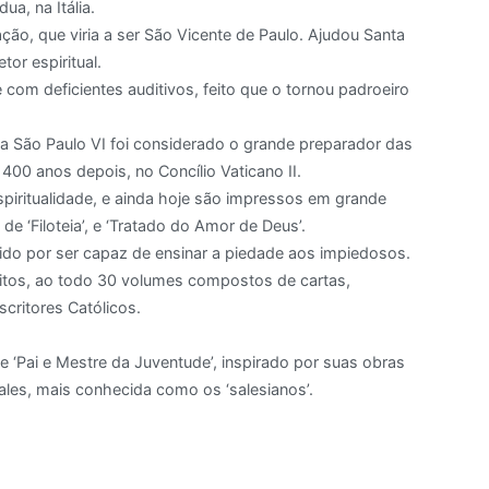
a, na Itália.
ação, que viria a ser São Vicente de Paulo. Ajudou Santa
or espiritual.
om deficientes auditivos, feito que o tornou padroeiro
pa São Paulo VI foi considerado o grande preparador das
00 anos depois, no Concílio Vaticano II.
spiritualidade, e ainda hoje são impressos em grande
e ‘Filoteia’, e ‘Tratado do Amor de Deus’.
ido por ser capaz de ensinar a piedade aos impiedosos.
ritos, ao todo 30 volumes compostos de cartas,
critores Católicos.
‘Pai e Mestre da Juventude’, inspirado por suas obras
les, mais conhecida como os ‘salesianos’.