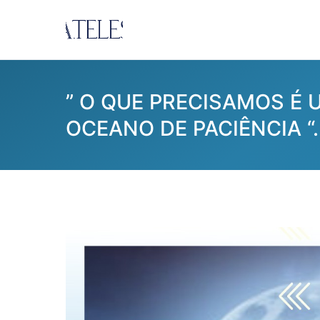
Pular
para
Ana Teles
Consultoria Ana Teles
o
conteúdo
” O QUE PRECISAMOS É
OCEANO DE PACIÊNCIA “. 