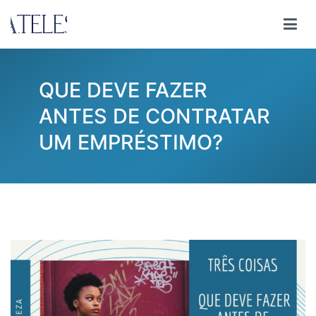
Pular
para
Ana Teles
Consultoria Ana Teles
o
conteúdo
QUE DEVE FAZER
ANTES DE CONTRATAR
UM EMPRÉSTIMO?