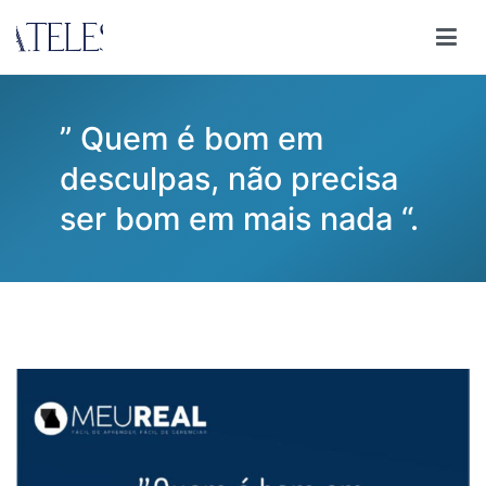
Pular
para
Ana Teles
Consultoria Ana Teles
o
conteúdo
” Quem é bom em
desculpas, não precisa
ser bom em mais nada “.