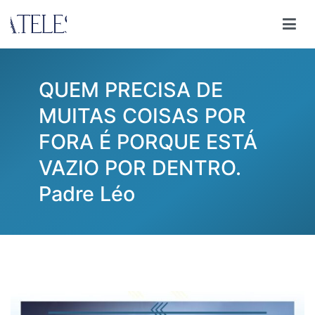
Pular
para
Ana Teles
Consultoria Ana Teles
o
conteúdo
QUEM PRECISA DE
MUITAS COISAS POR
FORA É PORQUE ESTÁ
VAZIO POR DENTRO.
Padre Léo