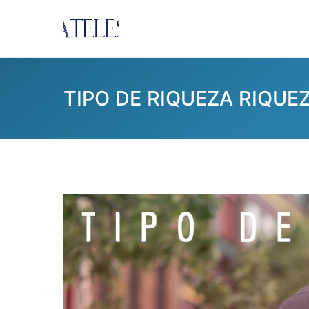
Pular
para
Ana Teles
Consultoria Ana Teles
o
conteúdo
TIPO DE RIQUEZA RIQUE