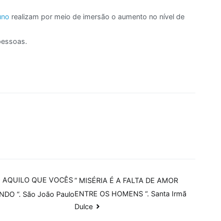
uno
realizam por meio de imersão o aumento no nível de
pessoas.
O AQUILO QUE VOCÊS
” MISÉRIA É A FALTA DE AMOR
ENTRE OS HOMENS “. Santa Irmã
O “. São João Paulo
Dulce