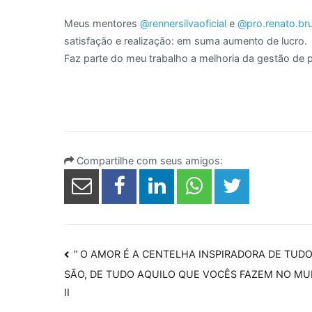
Meus mentores
@rennersilvaoficial
e
@pro.renato.br
satisfação e realização: em suma aumento de lucro.
Faz parte do meu trabalho a melhoria da gestão de 
Compartilhe com seus amigos:
Navegação
” O AMOR É A CENTELHA INSPIRADORA DE TUD
SÃO, DE TUDO AQUILO QUE VOCÊS FAZEM NO MUND
de
II