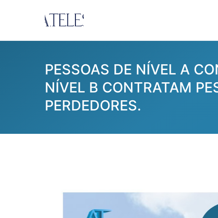
Pular
para
Ana Teles
Consultoria Ana Teles
o
conteúdo
PESSOAS DE NÍVEL A CO
NÍVEL B CONTRATAM PES
PERDEDORES.