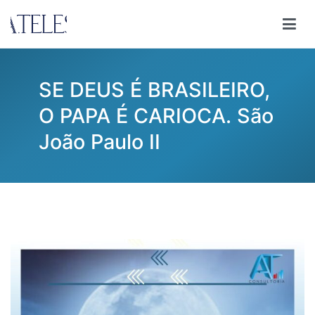
Pular
para
Ana Teles
Consultoria Ana Teles
o
conteúdo
SE DEUS É BRASILEIRO,
O PAPA É CARIOCA. São
João Paulo II