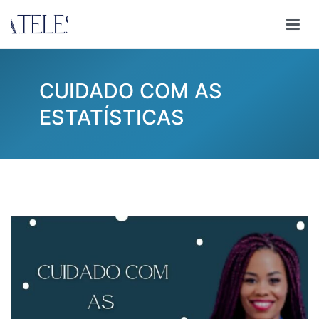
Pular
para
Ana Teles
Consultoria Ana Teles
o
conteúdo
CUIDADO COM AS
ESTATÍSTICAS