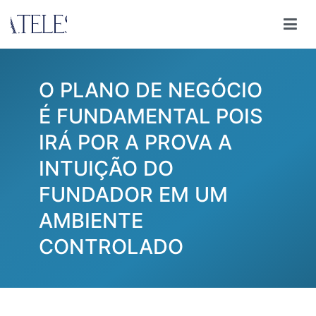
Pular
para
Ana Teles
Consultoria Ana Teles
o
conteúdo
O PLANO DE NEGÓCIO
É FUNDAMENTAL POIS
IRÁ POR A PROVA A
INTUIÇÃO DO
FUNDADOR EM UM
AMBIENTE
CONTROLADO