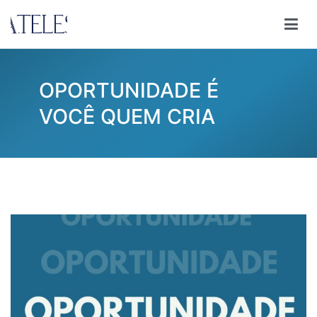
Pular
para
Ana Teles
Consultoria Ana Teles
o
conteúdo
OPORTUNIDADE É
VOCÊ QUEM CRIA