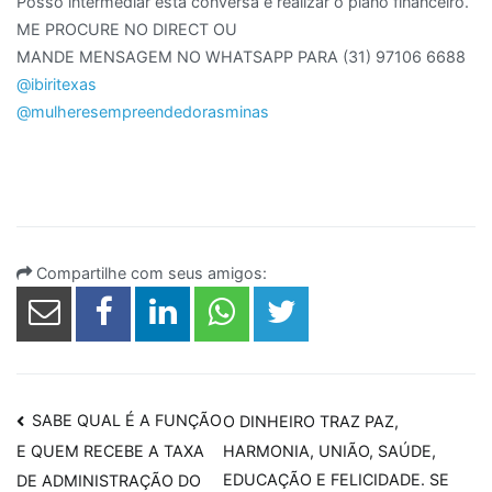
Posso intermediar esta conversa e realizar o plano financeiro.
ME PROCURE NO DIRECT OU
MANDE MENSAGEM NO WHATSAPP PARA (31) 97106 6688
@ibiritexas
@mulheresempreendedorasminas
Compartilhe com seus amigos:
Navegação
SABE QUAL É A FUNÇÃO
O DINHEIRO TRAZ PAZ,
HARMONIA, UNIÃO, SAÚDE,
E QUEM RECEBE A TAXA
de
EDUCAÇÃO E FELICIDADE. SE
DE ADMINISTRAÇÃO DO