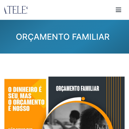
Pular
para
Ana Teles
Consultoria Ana Teles
o
conteúdo
ORÇAMENTO FAMILIAR