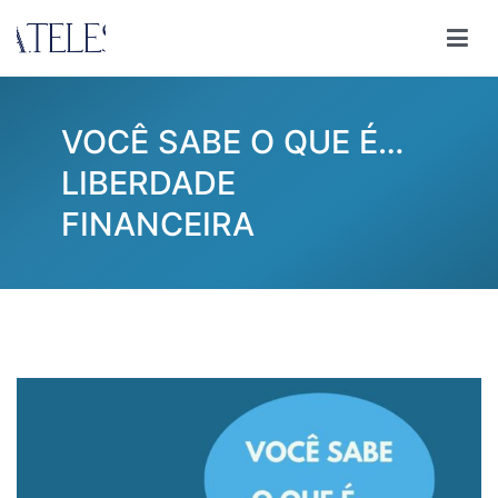
Pular
para
Ana Teles
Consultoria Ana Teles
o
conteúdo
VOCÊ SABE O QUE É…
LIBERDADE
FINANCEIRA