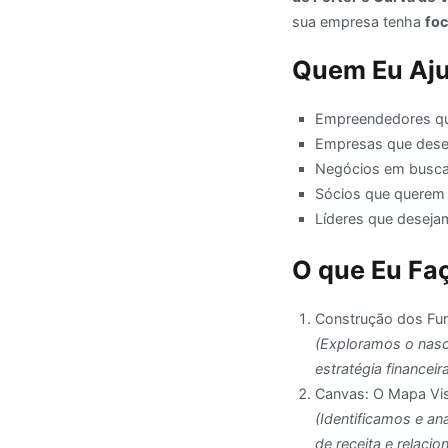
sua empresa tenha
foc
Quem Eu Aj
Empreendedores que
Empresas que desej
Negócios em busca 
Sócios que querem a
Líderes que deseja
O que Eu Fa
Construção dos Fu
(Exploramos o nasci
estratégia financeir
Canvas: O Mapa Vi
(Identificamos e a
de receita e relaci