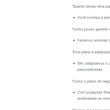
“Quanto tempo leva par
Você começa a perce
“Como posso garantir q
Fazemos revisões t
“Este plano é adequad
Sim, adaptamos o c
personalizadas.
“Como o plano de negóc
Com projeções finan
atratividade no me