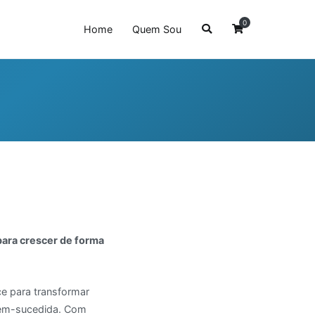
0
Home
Quem Sou
ara crescer de forma
ce para transformar
em-sucedida. Com