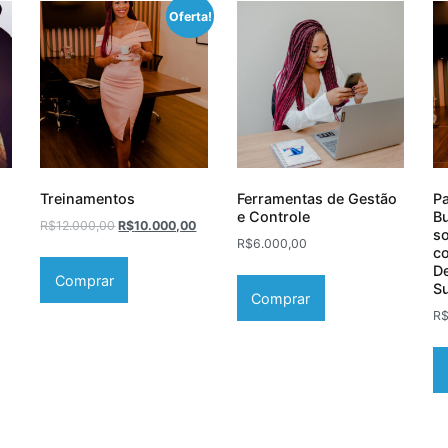
Oferta!
Treinamentos
Ferramentas de Gestão
Pa
e Controle
B
R$
12.000,00
R$
10.000,00
so
R$
6.000,00
co
D
Comprar
S
Comprar
R