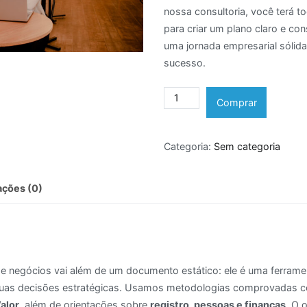
nossa consultoria, você terá t
para criar um plano claro e con
uma jornada empresarial sólida
sucesso.
Mentoria
Comprar
Plano
de
Categoria:
Sem categoria
Negócios
quantidade
ações (0)
e negócios vai além de um documento estático: ele é uma ferrament
 suas decisões estratégicas. Usamos metodologias comprovadas
alor
, além de orientações sobre
registro, pessoas e finanças
. O 