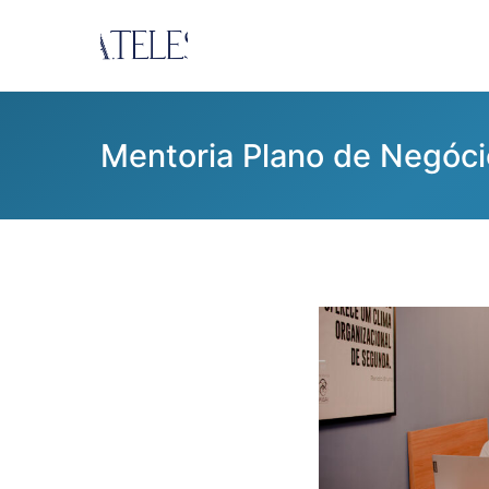
Pular
para
Ana Teles
Consultoria Ana Teles
o
conteúdo
Mentoria Plano de Negóci