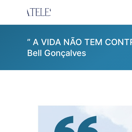
Pular
para
Ana Teles
Consultoria Ana Teles
o
conteúdo
” A VIDA NÃO TEM CONT
Bell Gonçalves