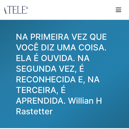
Pular
para
Ana Teles
Consultoria Ana Teles
o
conteúdo
NA PRIMEIRA VEZ QUE
VOCÊ DIZ UMA COISA.
ELA É OUVIDA. NA
SEGUNDA VEZ, É
RECONHECIDA E, NA
TERCEIRA, É
APRENDIDA. Willian H
Rastetter