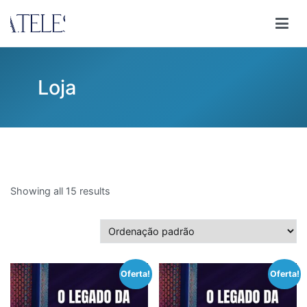
Pular
para
Ana Teles
Consultoria Ana Teles
o
conteúdo
Loja
Showing all 15 results
Oferta!
Oferta!